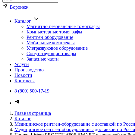
Воронеж
Каталог
Магнитно-резонансные томографы
Компьютерные томографы
Рентген-оборудование
Мобильные комплексы
Ультразвуковое оборудование
Сопутствующие товары
Запасные части
Услуги
Производство
Новости
Контакты
8 (800) 500-17-19
Каталог медицинского оборуд
Главная страница
Каталог
Медицинское рентген-оборудование с доставкой по Росс
Медицинское рентген-оборудование с доставкой по Росс
Купить Listem PROGEN-650R SMART с доставкой по Рос