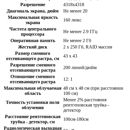
Разрешение
4318x4318
Диагональ экрана, дюйм
Не менее 20
Максимальная яркость
160 люкс
экрана
Частота центрального
Не менее 2.9 ГГц
процессора
Оперативная память
Не менее 2 Гб
Жесткий диск
2 х 250 Гб, RAID массив
Размер сменного
43 х 43
отсеивающего растра, см
Разрешение сменного
200 линий/дюйм
отсеивающего растра
Отношение сменного
12: 1
отсеивающего растра
Максимальная облучаемая
48 см х 48 см (при расстоянии
область
100 см)
Менее 2% расстояния
Точность установки поля
рентгеновская трубка -
облучения
детектор
Расстояние рентгеновская
100см-180см
трубка - детектор, см
Радиологическая выходная