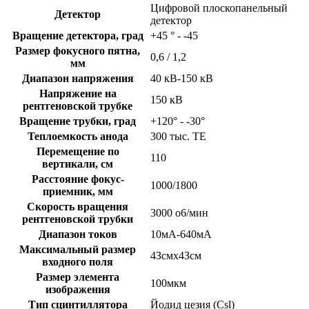
Цифровой плоскопанельный
Детектор
детектор
Вращение детектора, град
+45 ° - -45
Размер фокусного пятна,
0,6 / 1,2
мм
Диапазон напряжения
40 кВ-150 кВ
Напряжение на
150 кВ
рентгеновской трубке
Вращение трубки, град
+120° - -30°
Теплоемкость анода
300 тыс. ТЕ
Перемещение по
110
вертикали, см
Расстояние фокус-
1000/1800
приемник, мм
Скорость вращения
3000 о6/мин
рентгеновской трубки
Диапазон токов
10мА-640мА
Максимальный размер
4Зсмх4Зсм
входного поля
Размер элемента
100мкм
изображения
Тип сцинтиллятора
Йодид цезия (Csl)