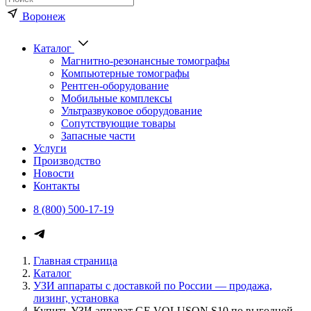
Воронеж
Каталог
Магнитно-резонансные томографы
Компьютерные томографы
Рентген-оборудование
Мобильные комплексы
Ультразвуковое оборудование
Сопутствующие товары
Запасные части
Услуги
Производство
Новости
Контакты
8 (800) 500-17-19
Каталог медицинского оборуд
Главная страница
Каталог
УЗИ аппараты с доставкой по России — продажа,
лизинг, установка
Купить УЗИ аппарат GE VOLUSON S10 по выгодной