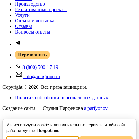
Производство
Реализованные проекты
Услуги
Оплата и доставка
Отзывы
Вопросы ответы
Перезвонить
8 (800) 500-17-19
info@mrigroup.ru
Copyright © 2026. Все права защищены.
Политика обработки персональных данных
Создание сайта — Студия Парфенова
a
.parfyonov
Мы используем cookie и дополнительные сервисы, чтобы сайт
ГК «Резонанс» — поставщик медицинского оборудования в России.
Купить
работал лучше.
Подробнее
медицинское оборудование
для МРТ, КТ, УЗИ и рентген-диагностики под