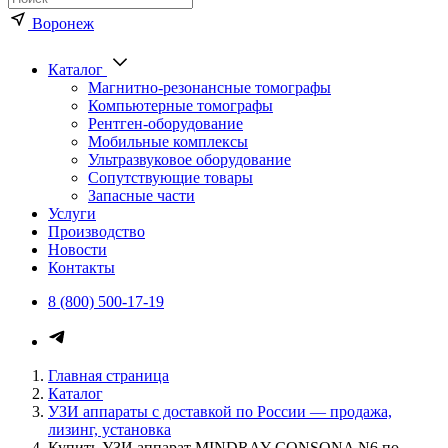
Воронеж
Каталог
Магнитно-резонансные томографы
Компьютерные томографы
Рентген-оборудование
Мобильные комплексы
Ультразвуковое оборудование
Сопутствующие товары
Запасные части
Услуги
Производство
Новости
Контакты
8 (800) 500-17-19
Каталог медицинского оборуд
Главная страница
Каталог
УЗИ аппараты с доставкой по России — продажа,
лизинг, установка
Купить УЗИ аппарат MINDRAY CONSONA N6 по