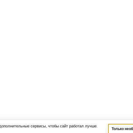
дополнительные сервисы, чтобы сайт работал лучше.
Только нео
медицинское оборудование
для МРТ, КТ, УЗИ и рентген-диагностики под ключ. К