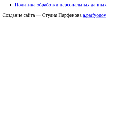
Политика обработки персональных данных
Создание сайта — Студия Парфенова
a
.parfyonov
ГК «Резонанс» — поставщик медицинского оборудования в России.
Купить
медицинское оборудование
для МРТ, КТ, УЗИ и рентген-диагностики под
ключ. Контракты с Siemens, Philips, GE, Hitachi, Canon. Сервис 24/7, лизинг,
трейд-ин. 300+ проектов в 85 регионах.