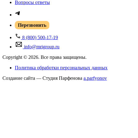
Вопросы ответы
Перезвонить
8 (800) 500-17-19
info@mrigroup.ru
Copyright © 2026. Все права защищены.
Политика обработки персональных данных
Создание сайта — Студия Парфенова
a
.parfyonov
ГК «Резонанс» — поставщик медицинского оборудования в России.
Купить
медицинское оборудование
для МРТ, КТ, УЗИ и рентген-диагностики под
ключ. Контракты с Siemens, Philips, GE, Hitachi, Canon. Сервис 24/7, лизинг,
трейд-ин. 300+ проектов в 85 регионах.