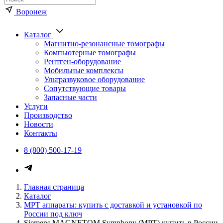
Воронеж
Каталог
Магнитно-резонансные томографы
Компьютерные томографы
Рентген-оборудование
Мобильные комплексы
Ультразвуковое оборудование
Сопутствующие товары
Запасные части
Услуги
Производство
Новости
Контакты
8 (800) 500-17-19
Каталог медицинского оборуд
Главная страница
Каталог
МРТ аппараты: купить с доставкой и установкой по
России под ключ
Siemens MAGNETOM Symphony (МРТ) купить в России