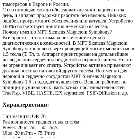
томографов в Европе и России.
С его помощью можно обследовать десятки пациентов за
день, и аппарат продолжит работать без изъянов. Никаких
ошибок программного обеспечения или катушек. Устройство
100% соответствует понятию немецкого качества.
Почему именно МРТ Siemens Magnetom Symphony?
Все просто – это оптимальное сочетание цены и
диагностических возможностей. В МРТ Siemens Magnetom
Symphony установлен сверхпроводящий магнит мощностью в
1,5 тесла (Т, Тл, t). Аппарат ориентирован на детальнейшие
исследования сердечно-сосудистой и нервной систем. Но это
не ограничивает его спектр. Устройство активно применяют
для диагностики патологий других систем. Но именно для
нервной и сердечно-сосудистой МРТ Siemens Magnetom
Symphony 1,5 t подходит лучше всего. Ведь он работает по
принципу уникальных импульсных последовательностей
TrueFisp, VIBE, HASTE, EPI segmented, PSIF-Diffusion и др.
Характеристики:
Тип магнита: OR-70
Разновидности градиентных систем :
Power: 20 mT/m – 50 T/m/s
Ultra: 20 mT/m – 75 T/m/s