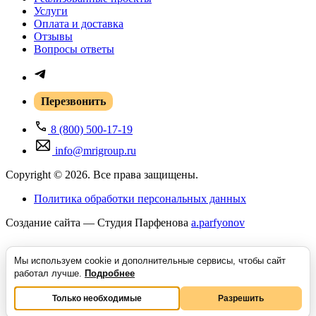
Услуги
Оплата и доставка
Отзывы
Вопросы ответы
Перезвонить
8 (800) 500-17-19
info@mrigroup.ru
Copyright © 2026. Все права защищены.
Политика обработки персональных данных
Создание сайта — Студия Парфенова
a
.parfyonov
Мы используем cookie и дополнительные сервисы, чтобы сайт
ГК «Резонанс» — поставщик медицинского оборудования в России.
Купить
работал лучше.
Подробнее
медицинское оборудование
для МРТ, КТ, УЗИ и рентген-диагностики под
ключ. Контракты с Siemens, Philips, GE, Hitachi, Canon. Сервис 24/7, лизинг,
Только необходимые
Разрешить
трейд-ин. 300+ проектов в 85 регионах.