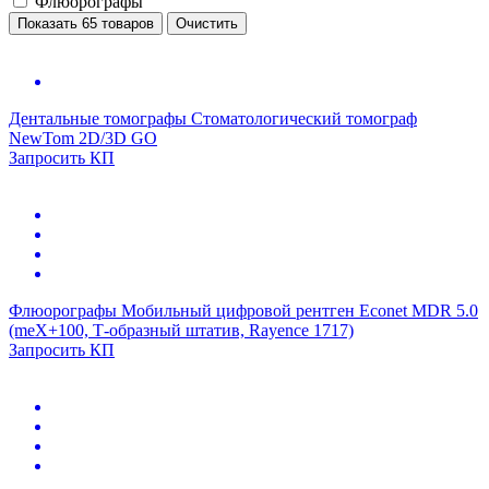
Флюорографы
Показать 65 товаров
Очистить
Дентальные томографы
Стоматологический томограф
NewTom 2D/3D GO
Запросить КП
Флюорографы
Мобильный цифровой рентген Econet MDR 5.0
(meX+100, Т-образный штатив, Rayence 1717)
Запросить КП