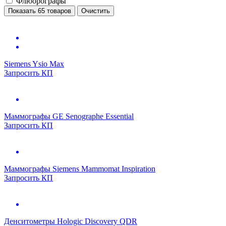
Флюорографы
Показать 65 товаров
Очистить
Siemens Ysio Max
Запросить КП
Маммографы
GE Senographe Essential
Запросить КП
Маммографы
Siemens Mammomat Inspiration
Запросить КП
Денситометры
Hologic Discovery QDR