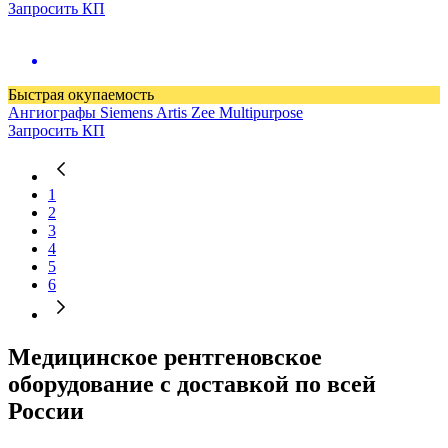
Запросить КП
Быстрая окупаемость
Ангиографы
Siemens Artis Zee Multipurpose
Запросить КП
1
2
3
4
5
6
Медицинское рентгеновское
оборудование с доставкой по всей
России